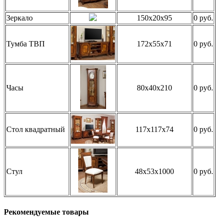
Зеркало
150x20x95
0 руб.
Тумба ТВП
172x55x71
0 руб.
Часы
80x40x210
0 руб.
Стол квадратный
117x117x74
0 руб.
Стул
48x53x1000
0 руб.
Рекомендуемые товары