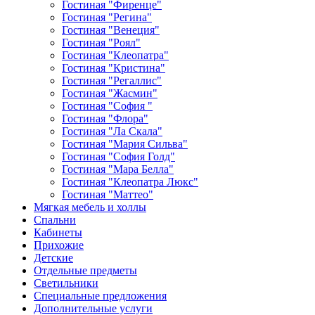
СПб.
Гостиная "Фиренце"
Петербурге.
Петербурге.
кабинета
Гостиная "Регина"
в
Гостиная "Венеция"
СПб.
Гостиная "Роял"
Гостиная "Клеопатра"
Гостиная "Кристина"
Гостиная "Регаллис"
Гостиная "Жасмин"
Гостиная "София "
Гостиная "Флора"
Гостиная "Ла Скала"
Гостиная "Мария Сильва"
Гостиная "София Голд"
Гостиная "Мара Белла"
Гостиная "Клеопатра Люкс"
Гостиная "Маттео"
Мягкая мебель и холлы
Спальни
Кабинеты
Прихожие
Детские
Отдельные предметы
Светильники
Специальные предложения
Дополнительные услуги