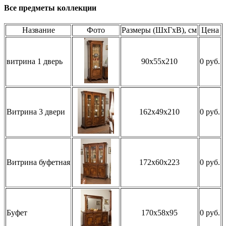
Все предметы коллекции
Название
Фото
Размеры (ШхГхВ), см
Цена
витрина 1 дверь
90x55x210
0 руб.
Витрина 3 двери
162x49x210
0 руб.
Витрина буфетная
172x60x223
0 руб.
Буфет
170x58x95
0 руб.