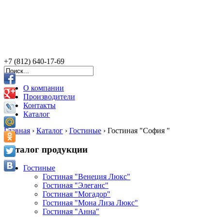
+7 (812) 640-17-69
О компании
Производители
Контакты
Каталог
Главная
›
Каталог
›
Гостиные
›
Гостиная "София "
Узнайте
Каталог продукции
больше
нового
Гостиные
Мебель
Мебель
Отличная
Отличная
Узнайте
Детская
Стеклянные
Мебель
про
Гостиная "Венеция Люкс"
со
для
мебель
мебель
больше
мебель
перегородки
из
Мебель
Гостиная "Элеганс"
склада
спальни
для
для
нового
в
в
массива
из
Гостиная "Могадор"
в
в
прихожей
гостиной
про
Санкт-
Санкт-
в
Румынии
Гостиная "Мона Лиза Люкс"
Санкт-
Санкт-
в
в
мебель
Петербурге.
Петербурге.
Санкт-
в
Гостиная "Анна"
Петербурге.
Петербурге.
Санкт-
Санкт-
для
Петербурге.